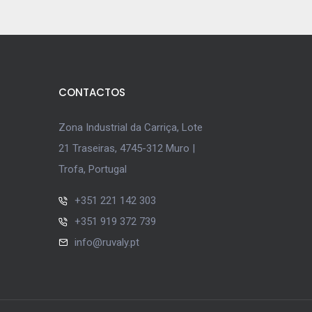
CONTACTOS
Zona Industrial da Carriça, Lote
21 Traseiras, 4745-312 Muro |
Trofa, Portugal
+351 221 142 303
+351 919 372 739
info@ruvaly.pt