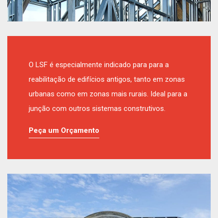
O LSF é especialmente indicado para para a
reabilitação de edifícios antigos, tanto em zonas
urbanas como em zonas mais rurais. Ideal para a
junção com outros sistemas construtivos.
Peça um Orçamento