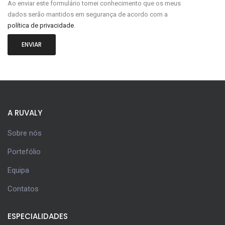
Ao enviar este formulário tomei conhecimento que os meus
dados serão mantidos em segurança de acordo com a
política de privacidade
.
ENVIAR
A RUVALY
Sobre nós
Portefólio
Equipa
Contatos
ESPECIALIDADES