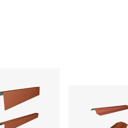
pa Perfilada
Chapa Perfilada
Acabamentos de
pa Perfilada
Cobertura
Acabamentos de
Cobertura