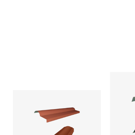
Chapa Perfilada
Cha
Chapa Perfilada
Cha
Acabamentos de
Cobertura